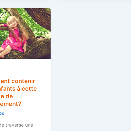
nt contenir
fants à cette
de de
nement?
020
e traverse une