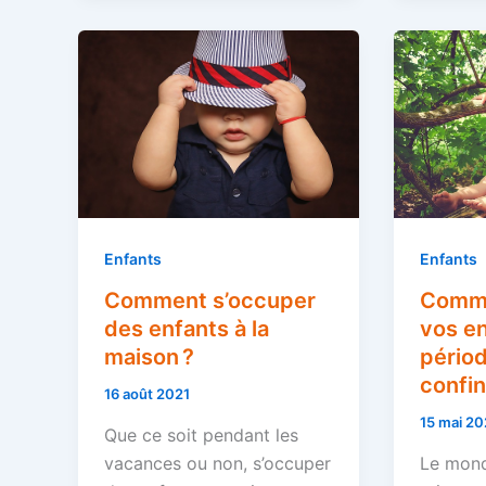
Enfants
Enfants
Comment s’occuper
Comme
des enfants à la
vos en
maison ?
pério
confi
16 août 2021
15 mai 2
Que ce soit pendant les
vacances ou non, s’occuper
Le mond