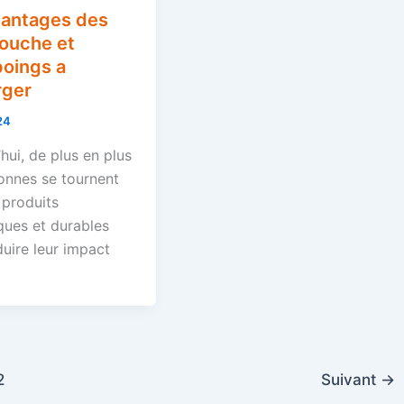
vantages des
douche et
oings a
rger
24
hui, de plus en plus
onnes se tournent
 produits
ques et durables
uire leur impact
2
Suivant
→