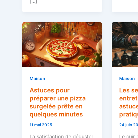
[…]
Maison
Maison
Astuces pour
Les se
préparer une pizza
entrete
surgelée prête en
astuc
quelques minutes
prati
11 mai 2025
24 juin 2
La satisfaction de déguster
Le cuir 