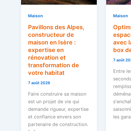
Maison
Maison
Pavillons des Alpes,
Optim
constructeur de
espac
maison en Isère :
avec l
expertise en
box d
rénovation et
7 août 20
transformation de
Entre le
votre habitat
seconda
7 août 2026
rempliss
Faire construire sa maison
déména
est un projet de vie qui
s'enchaî
demande rigueur, expertise
saisonn
et confiance envers son
les gara
partenaire de construction.