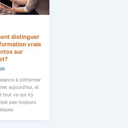
nt distinguer
formation vraie
intox sur
et?
020
ndance à s’informer
rnet aujourd’hui, et
 tout ce qui s’y
’est pas toujours
elques