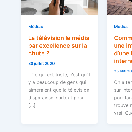
Médias
Médias
Comme
La télévision le média
une in
par excellence sur la
d’une 
chute ?
intern
30 juillet 2020
25 mai 2
Ce qui est triste, c’est qu’il
On a te
y a beaucoup de gens qui
sur inte
aimeraient que la télévision
pourtant
disparaisse, surtout pour
trouve n
[…]
vrai. Qu